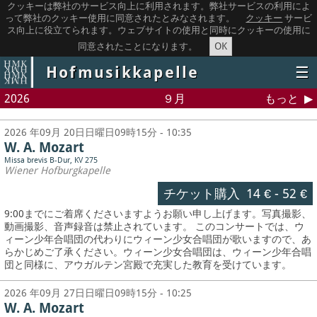
クッキーは弊社のサービス向上に利用されます。弊社サービスの利用によ
って弊社のクッキー使用に同意されたとみなされます。
クッキー
サービ
ス向上に役立てられます。ウェブサイトの使用と同時にクッキーの使用に
OK
同意されたことになります。
Hofmusikkapelle
☰
2026
９月
もっと
2026 年09月 20日日曜日09時15分 - 10:35
W. A. Mozart
Missa brevis B-Dur, KV 275
Wiener Hofburgkapelle
チケット購入
14 €
-
52 €
9:00までにご着席くださいますようお願い申し上げます。写真撮影、
動画撮影、音声録音は禁止されています。
このコンサートでは、ウ
ィーン少年合唱団の代わりにウィーン少女合唱団が歌いますので、あ
らかじめご了承ください。ウィーン少女合唱団は、ウィーン少年合唱
団と同様に、アウガルテン宮殿で充実した教育を受けています。
2026 年09月 27日日曜日09時15分 - 10:25
W. A. Mozart