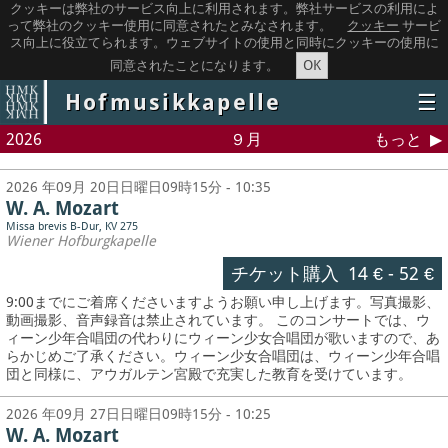
クッキーは弊社のサービス向上に利用されます。弊社サービスの利用によ
って弊社のクッキー使用に同意されたとみなされます。
クッキー
サービ
ス向上に役立てられます。ウェブサイトの使用と同時にクッキーの使用に
OK
同意されたことになります。
Hofmusikkapelle
☰
2026
９月
もっと
2026 年09月 20日日曜日09時15分 - 10:35
W. A. Mozart
Missa brevis B-Dur, KV 275
Wiener Hofburgkapelle
チケット購入
14 €
-
52 €
9:00までにご着席くださいますようお願い申し上げます。写真撮影、
動画撮影、音声録音は禁止されています。
このコンサートでは、ウ
ィーン少年合唱団の代わりにウィーン少女合唱団が歌いますので、あ
らかじめご了承ください。ウィーン少女合唱団は、ウィーン少年合唱
団と同様に、アウガルテン宮殿で充実した教育を受けています。
2026 年09月 27日日曜日09時15分 - 10:25
W. A. Mozart