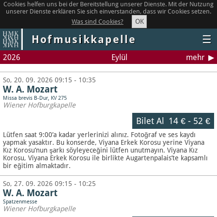
Cookies helfen uns bei der Bereitstellung unserer Dienste. Mit der Nutzung
unserer Dienste erklären Sie sich einverstanden, dass wir Cookies setzen.
OK
Was sind Cookies?
Hofmusikkapelle
☰
2026
Eylül
mehr
So, 20. 09. 2026 09:15 - 10:35
W. A. Mozart
Missa brevis B-Dur, KV 275
Wiener Hofburgkapelle
Bilet Al
14 €
-
52 €
Lütfen saat 9:00’a kadar yerlerinizi alınız. Fotoğraf ve ses kaydı
yapmak yasaktır.
Bu konserde, Viyana Erkek Korosu yerine Viyana
Kız Korosu’nun şarkı söyleyeceğini lütfen unutmayın. Viyana Kız
Korosu, Viyana Erkek Korosu ile birlikte Augartenpalais’te kapsamlı
bir eğitim almaktadır.
So, 27. 09. 2026 09:15 - 10:25
W. A. Mozart
Spatzenmesse
Wiener Hofburgkapelle