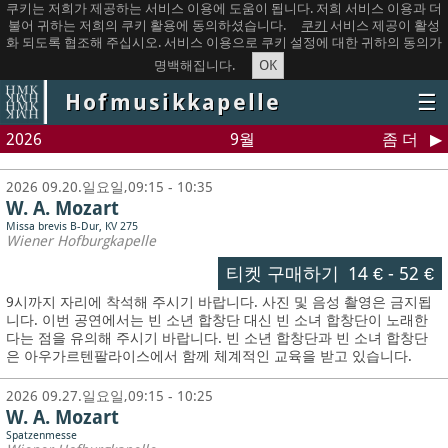
쿠키는 저희가 제공하는 서비스 이용에 도움이 됩니다. 저희 서비스 이용과 더
불어 귀하는 저희의 쿠키 활용에 동의하셨습니다.
쿠키
서비스 제공이 활성
화 되도록 협조해 주십시오. 서비스 이용으로 쿠키 설정에 대한 귀하의 동의가
OK
명백해집니다.
Hofmusikkapelle
☰
2026
9월
좀 더
2026 09.20.일요일,09:15 - 10:35
W. A. Mozart
Missa brevis B-Dur, KV 275
Wiener Hofburgkapelle
티켓 구매하기
14 €
-
52 €
9시까지 자리에 착석해 주시기 바랍니다. 사진 및 음성 촬영은 금지됩
니다.
이번 공연에서는 빈 소년 합창단 대신 빈 소녀 합창단이 노래한
다는 점을 유의해 주시기 바랍니다. 빈 소년 합창단과 빈 소녀 합창단
은 아우가르텐팔라이스에서 함께 체계적인 교육을 받고 있습니다.
2026 09.27.일요일,09:15 - 10:25
W. A. Mozart
Spatzenmesse