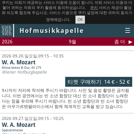
쿠키는 저희가 제공하는 서비스 이용에 도움이 됩니다. 저희 서비스 이용과 더
불어 귀하는 저희의 쿠키 활용에 동의하셨습니다.
쿠키
서비스 제공이 활성
화 되도록 협조해 주십시오. 서비스 이용으로 쿠키 설정에 대한 귀하의 동의가
OK
명백해집니다.
Hofmusikkapelle
☰
2026
9월
좀 더
2026 09.20.일요일,09:15 - 10:35
W. A. Mozart
Missa brevis B-Dur, KV 275
Wiener Hofburgkapelle
티켓 구매하기
14 €
-
52 €
9시까지 자리에 착석해 주시기 바랍니다. 사진 및 음성 촬영은 금지됩
니다.
이번 공연에서는 빈 소년 합창단 대신 빈 소녀 합창단이 노래한
다는 점을 유의해 주시기 바랍니다. 빈 소년 합창단과 빈 소녀 합창단
은 아우가르텐팔라이스에서 함께 체계적인 교육을 받고 있습니다.
2026 09.27.일요일,09:15 - 10:25
W. A. Mozart
Spatzenmesse