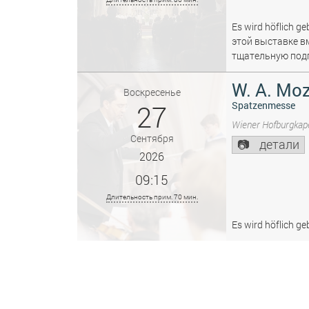
Es wird höflich ge
этой выставке в
тщательную подг
W. A. Moz
Воскресенье
27
Spatzenmesse
Wiener Hofburgkape
Сентября
детали
2026
09:15
Длительность прим. 70 мин.
Es wird höflich ge