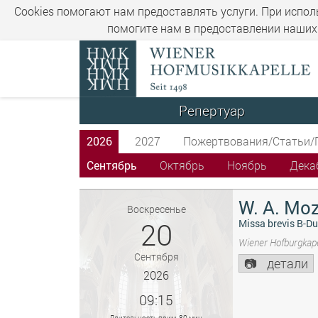
Cookies помогают нам предоставлять услуги. При испол
помогите нам в предоставлении наших 
Репертуар
2026
2027
Пожертвования/Статьи/
Сентябрь
Октябрь
Ноябрь
Дека
W. A. Moz
Воскресенье
20
Missa brevis B-Du
Wiener Hofburgkape
Сентября
детали
2026
09:15
Длительность прим. 80 мин.