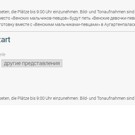
beten, die Plätze bis 9:00 Uhr einzunehmen. Bild- und Tonaufnahmen sind 
место «Венских мальчиков-певцов» будут петь «Венские девочки-пев
отовку вместе с «Венскими мальчиками-певцами» в Аугартенпаласе
art
lle
другие представления
beten, die Plätze bis 9:00 Uhr einzunehmen. Bild- und Tonaufnahmen sind 