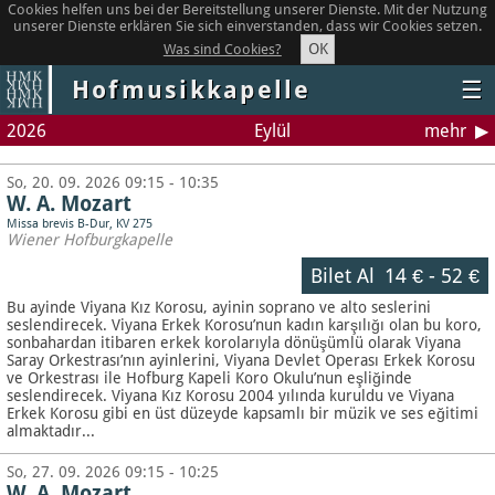
Cookies helfen uns bei der Bereitstellung unserer Dienste. Mit der Nutzung
unserer Dienste erklären Sie sich einverstanden, dass wir Cookies setzen.
OK
Was sind Cookies?
Hofmusikkapelle
☰
2026
Eylül
mehr
So, 20. 09. 2026 09:15 - 10:35
W. A. Mozart
Missa brevis B-Dur, KV 275
Wiener Hofburgkapelle
Bilet Al
14 €
-
52 €
Bu ayinde Viyana Kız Korosu, ayinin soprano ve alto seslerini
seslendirecek. Viyana Erkek Korosu’nun kadın karşılığı olan bu koro,
sonbahardan itibaren erkek korolarıyla dönüşümlü olarak Viyana
Saray Orkestrası’nın ayinlerini, Viyana Devlet Operası Erkek Korosu
ve Orkestrası ile Hofburg Kapeli Koro Okulu’nun eşliğinde
seslendirecek. Viyana Kız Korosu 2004 yılında kuruldu ve Viyana
Erkek Korosu gibi en üst düzeyde kapsamlı bir müzik ve ses eğitimi
almaktadır...
So, 27. 09. 2026 09:15 - 10:25
W. A. Mozart