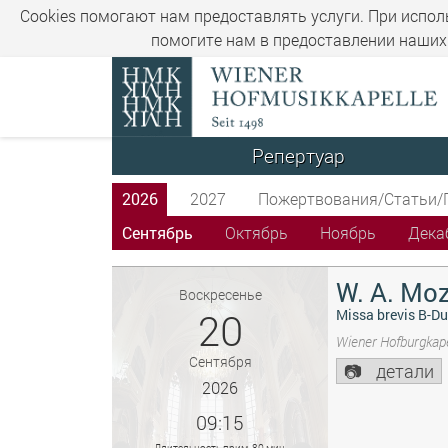
Cookies помогают нам предоставлять услуги. При испол
помогите нам в предоставлении наших 
Репертуар
2026
2027
Пожертвования/Статьи/
Сентябрь
Октябрь
Ноябрь
Дека
W. A. Moz
Воскресенье
20
Missa brevis B-Du
Wiener Hofburgkape
Сентября
детали
2026
09:15
Длительность прим. 80 мин.