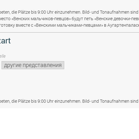
beten, die Plätze bis 9:00 Uhr einzunehmen. Bild- und Tonaufnahmen sind 
место «Венских мальчиков-певцов» будут петь «Венские девочки-пев
отовку вместе с «Венскими мальчиками-певцами» в Аугартенпаласе
art
lle
другие представления
beten, die Plätze bis 9:00 Uhr einzunehmen. Bild- und Tonaufnahmen sind 