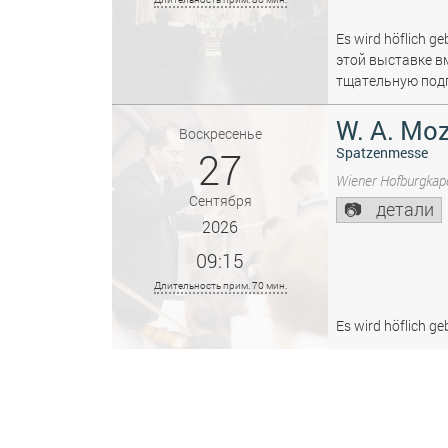
Es wird höflich ge
этой выставке в
тщательную подг
W. A. Moz
Воскресенье
27
Spatzenmesse
Wiener Hofburgkape
Сентября
детали
2026
09:15
Длительность прим. 70 мин.
Es wird höflich ge