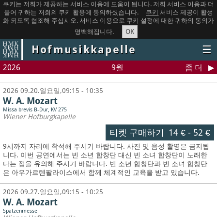
쿠키는 저희가 제공하는 서비스 이용에 도움이 됩니다. 저희 서비스 이용과 더
불어 귀하는 저희의 쿠키 활용에 동의하셨습니다.
쿠키
서비스 제공이 활성
화 되도록 협조해 주십시오. 서비스 이용으로 쿠키 설정에 대한 귀하의 동의가
OK
명백해집니다.
Hofmusikkapelle
☰
2026
9월
좀 더
2026 09.20.일요일,09:15 - 10:35
W. A. Mozart
Missa brevis B-Dur, KV 275
Wiener Hofburgkapelle
티켓 구매하기
14 €
-
52 €
9시까지 자리에 착석해 주시기 바랍니다. 사진 및 음성 촬영은 금지됩
니다.
이번 공연에서는 빈 소년 합창단 대신 빈 소녀 합창단이 노래한
다는 점을 유의해 주시기 바랍니다. 빈 소년 합창단과 빈 소녀 합창단
은 아우가르텐팔라이스에서 함께 체계적인 교육을 받고 있습니다.
2026 09.27.일요일,09:15 - 10:25
W. A. Mozart
Spatzenmesse