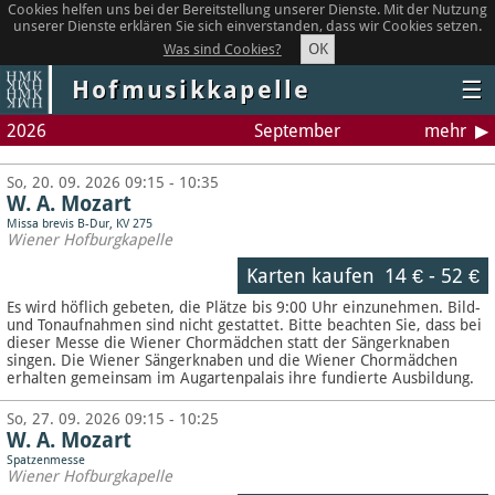
Cookies helfen uns bei der Bereitstellung unserer Dienste. Mit der Nutzung
unserer Dienste erklären Sie sich einverstanden, dass wir Cookies setzen.
OK
Was sind Cookies?
Hofmusikkapelle
☰
2026
September
mehr
So, 20. 09. 2026 09:15 - 10:35
W. A. Mozart
Missa brevis B-Dur, KV 275
Wiener Hofburgkapelle
Karten kaufen
14 €
-
52 €
Es wird höflich gebeten, die Plätze bis 9:00 Uhr einzunehmen. Bild-
und Tonaufnahmen sind nicht gestattet.
Bitte beachten Sie, dass bei
dieser Messe die Wiener Chormädchen statt der Sängerknaben
singen. Die Wiener Sängerknaben und die Wiener Chormädchen
erhalten gemeinsam im Augartenpalais ihre fundierte Ausbildung.
So, 27. 09. 2026 09:15 - 10:25
W. A. Mozart
Spatzenmesse
Wiener Hofburgkapelle