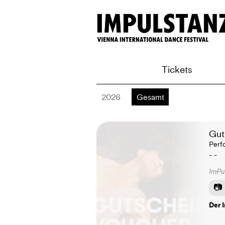
Tickets
2026
Gesamt
Gut
Perf
- -
ImPu
Der 