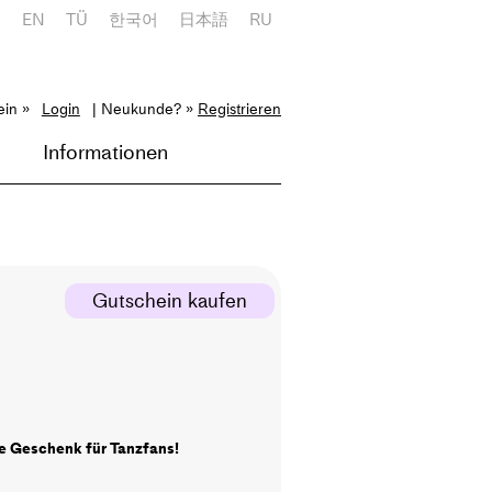
E
EN
TÜ
한국어
日本語
RU
ein »
Login
| Neukunde? »
Registrieren
Informationen
Gutschein kaufen
e Geschenk für Tanzfans!