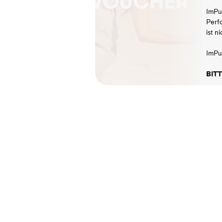
ImPu
Perf
ist n
ImPul
BITT