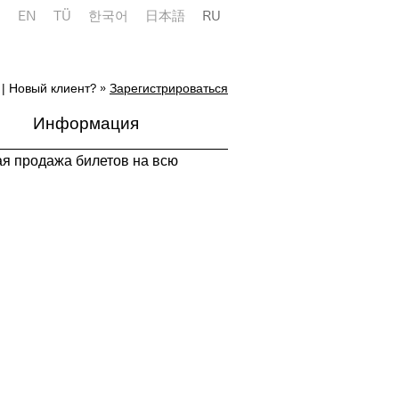
E
EN
TÜ
한국어
日本語
RU
| Новый клиент? »
Зарегистрироваться
Информация
ая продажа билетов на всю