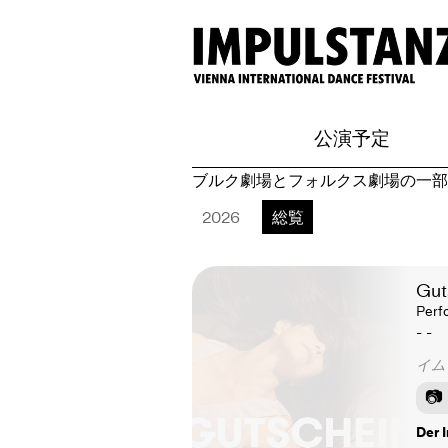
公演予定
ブルク劇場とフォルクス劇場の一部
2026
総覧
Gut
Perf
- -
イム
Der 