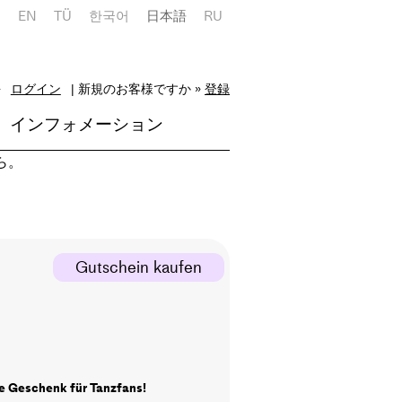
E
EN
TÜ
한국어
日本語
RU
»
ログイン
| 新規のお客様ですか »
登録
インフォメーション
ら。
Gutschein kaufen
e Geschenk für Tanzfans!