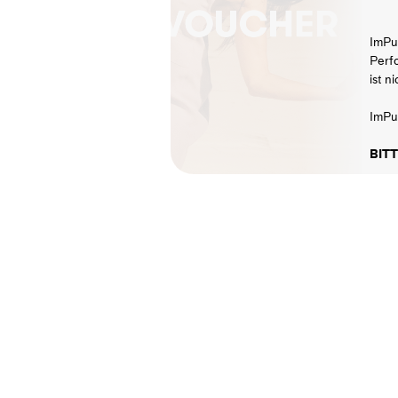
ImPu
Perf
ist n
ImPul
BITT