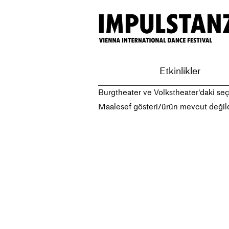
Etkinlikler
Burgtheater ve Volkstheater'daki seçi
Maalesef gösteri/ürün mevcut değild