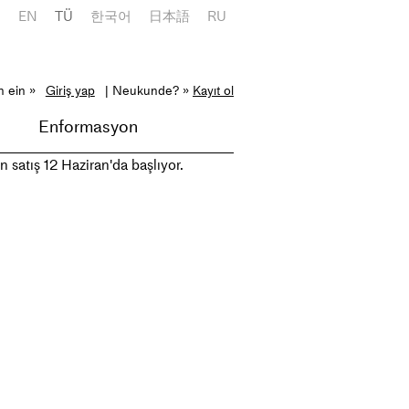
E
EN
TÜ
한국어
日本語
RU
h ein »
Giriş yap
| Neukunde? »
Kayıt ol
Enformasyon
 satış 12 Haziran'da başlıyor.