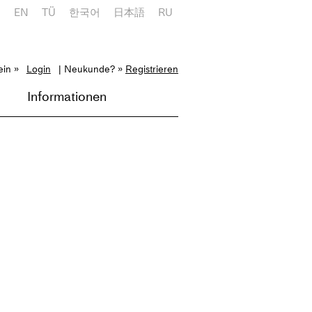
E
EN
TÜ
한국어
日本語
RU
ein »
Login
| Neukunde? »
Registrieren
Informationen