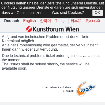
Cookies helfen uns bei der Bereitstellung unserer Dienste. Mit
der Nutzung unserer Dienste erklären Sie sich einverstanden,
dass wir Cookies setzen.
Was sind Cookies?
OK
Deutsch
English
한국어
Türkçe
日本語
Русский
Aufgrund von technischen Problemen ist derzeit kein
Kartenkauf möglich.
An einer Problemlösung wird gearbeitet, der Verkauf steht
Ihnen dann wieder zur Verfügung.
Due to technical problems ticket ordering is not available at
the moment.
The issues shall be solved shortly, the service will be
available soon.
Internetverkauf durch
Culturall