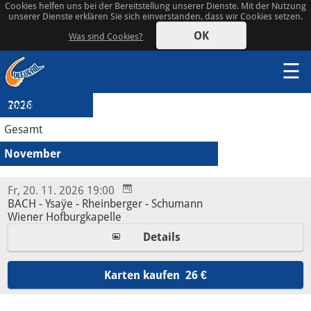
Cookies helfen uns bei der Bereitstellung unserer Dienste. Mit der Nutzung
unserer Dienste erklären Sie sich einverstanden, dass wir Cookies setzen.
OK
Was sind Cookies?
☰
2026
mehr
Gesamt
November
Fr, 20. 11. 2026 19:00
BACH - Ysaÿe - Rheinberger - Schumann
Wiener Hofburgkapelle
Details
Karten kaufen
26 €