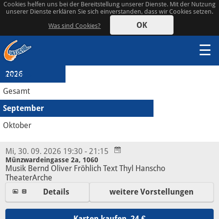
Cookies helfen uns bei der Bereitstellung unserer Dienste. Mit der Nutzung
unserer Dienste erklären Sie sich einverstanden, dass wir Cookies setzen.
OK
Was sind Cookies?
☰
2026
mehr
Gesamt
September
Oktober
Mi, 30. 09. 2026 19:30 - 21:15
Münzwardeingasse 2a, 1060
Musik Bernd Oliver Fröhlich Text Thyl Hanscho
TheaterArche
Details
weitere Vorstellungen
Karten kaufen
24 €