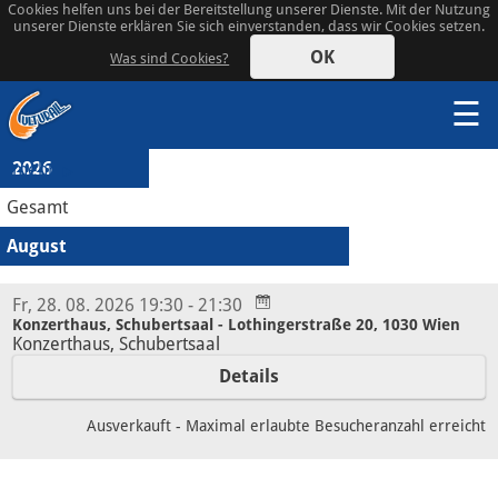
Cookies helfen uns bei der Bereitstellung unserer Dienste. Mit der Nutzung
unserer Dienste erklären Sie sich einverstanden, dass wir Cookies setzen.
OK
Was sind Cookies?
☰
2026
mehr
Gesamt
August
Fr, 28. 08. 2026 19:30 - 21:30
Konzerthaus, Schubertsaal - Lothingerstraße 20, 1030 Wien
Konzerthaus, Schubertsaal
Details
Ausverkauft - Maximal erlaubte Besucheranzahl erreicht