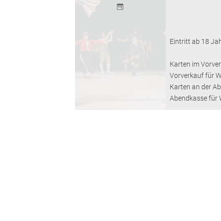
Eintritt ab 18 J
Karten im Vorver
Vorverkauf für 
Karten an der Ab
Abendkasse für 