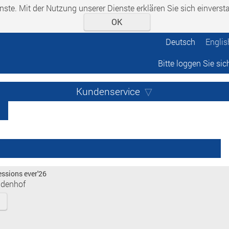
enste. Mit der Nutzung unserer Dienste erklären Sie sich einvers
OK
Deutsch
Englis
Bitte loggen Sie sic
Kundenservice
essions ever'26
adenhof