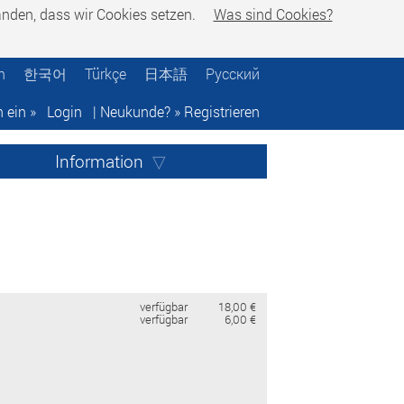
tanden, dass wir Cookies setzen.
Was sind Cookies?
h
한국어
Türkçe
日本語
Русский
h ein »
Login
| Neukunde? »
Registrieren
Information
verfügbar
18,00 €
verfügbar
6,00 €