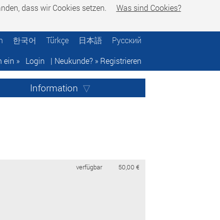
tanden, dass wir Cookies setzen.
Was sind Cookies?
h
한국어
Türkçe
日本語
Русский
h ein »
Login
| Neukunde? »
Registrieren
Information
verfügbar
50,00 €