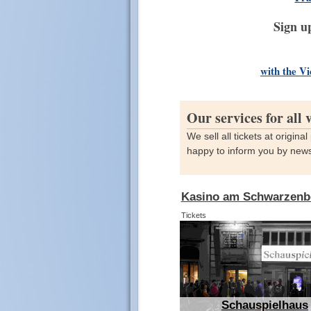
Sign u
with the Vi
Our services for all
We sell all tickets at origin
happy to inform you by newsl
Kasino am Schwarzenb
Tickets
Schauspielhaus