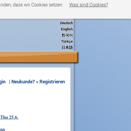
tanden, dass wir Cookies setzen.
Was sind Cookies?
Deutsch
English
한국어
Türkçe
日本語
Русский
gin
| Neukunde? »
Registrieren
Thu 25.6.
:00