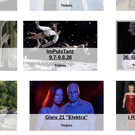
Tickets
ImPulsTanz
9.7-9.8.26
36. G
Tickets
"F
Gleis 21 "Elektra"
I.
Tickets