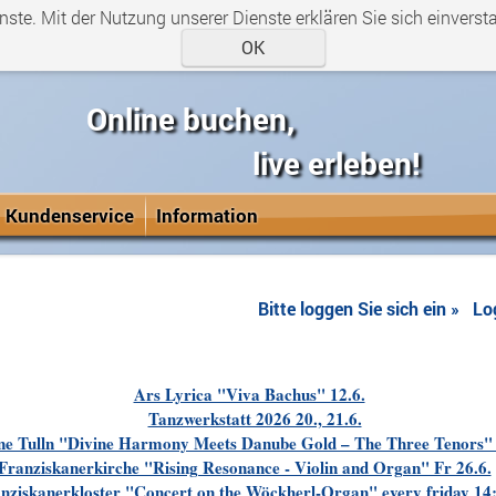
enste. Mit der Nutzung unserer Dienste erklären Sie sich einvers
OK
Online buchen,
live erleben!
Kundenservice
Information
Bitte loggen Sie sich ein »
Lo
Ars Lyrica "Viva Bachus" 12.6.
Tanzwerkstatt 2026 20., 21.6.
e Tulln "Divine Harmony Meets Danube Gold – The Three Tenors" 
Franziskanerkirche "Rising Resonance - Violin and Organ" Fr 26.6.
nziskanerkloster "Concert on the Wöckherl-Organ" every friday 14