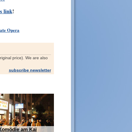
s link
!
State Opera
riginal price). We are also
subscribe newsletter
Komödie am Kai