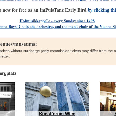
p now for free as an ImPulsTanz Early Bird
by clicking thi
Hofmusikkappelle - every Sunday since 1498
enna Boys' Choir, the orchestra, and the men's choir of the Vienna 
 venues/museums:
al prices without surcharge (only commission tickets may differ from the o
etter.
ergplatz
Kunstforum Wien