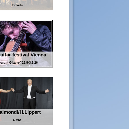
Tickets
uitar festival Vienna
orum Gitarre" 28.8-3.9.26
Raimondi/H.Lippert
OMIA