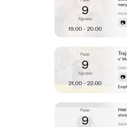
many
9
mumo
Ağustos
19.00 - 20.00
Tra
Pazar
o' Mu
9
Ode
Ağustos
21.00 - 22.00
Empf
mar
Pazar
shini
9
Kasi