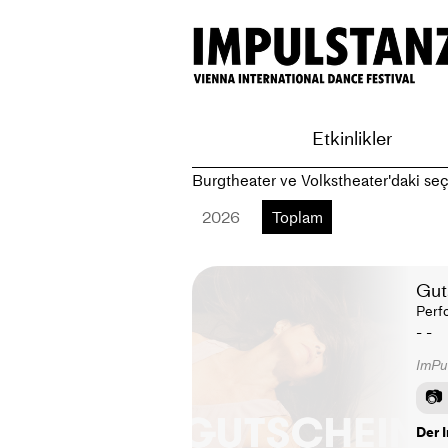
Etkinlikler
Burgtheater ve Volkstheater'daki seçi
2026
Toplam
Gut
Perf
- -
ImPu
Der 