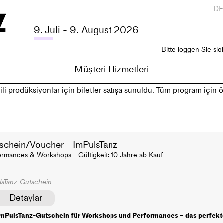
D
9. Juli - 9. August 2026
Bitte loggen Sie sic
Müşteri Hizmetleri
li prodüksiyonlar için biletler satışa sunuldu. Tüm program için ön
schein/Voucher - ImPulsTanz
ormances & Workshops - Gültigkeit: 10 Jahre ab Kauf
lsTanz-Gutschein
Detaylar
ImPulsTanz-Gutschein für Workshops und Performances – das perfekt