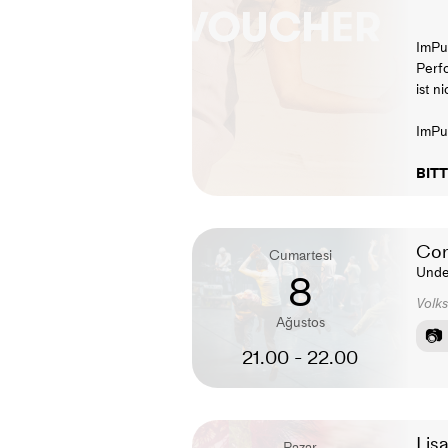
ImPu
Perf
ist n
ImPul
BITT
Com
Cumartesi
Unde
8
Volks
Ağustos
21.00 - 22.00
Lisa
Pazar