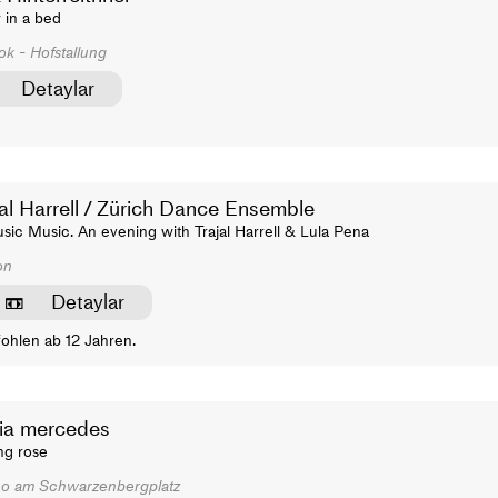
 in a bed
k - Hofstallung
Detaylar
jal Harrell / Zürich Dance Ensemble
sic Music. An evening with Trajal Harrell & Lula Pena
on
Detaylar
ohlen ab 12 Jahren.
ia mercedes
ng rose
no am Schwarzenbergplatz