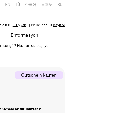
E
EN
TÜ
한국어
日本語
RU
h ein »
Giriş yap
| Neukunde? »
Kayıt ol
Enformasyon
 satış 12 Haziran'da başlıyor.
Gutschein kaufen
e Geschenk für Tanzfans!