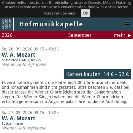
Cookies helfen uns bei der Bereitstellung unserer Dienste. Mit der Nutzung
unserer Dienste erklären Sie sich einverstanden, dass wir Cookies setzen.
OK
Was sind Cookies?
Hofmusikkapelle
☰
2026
September
mehr
So, 20. 09. 2026 09:15 - 10:35
W. A. Mozart
Missa brevis B-Dur, KV 275
Wiener Hofburgkapelle
Karten kaufen
14 €
-
52 €
Es wird höflich gebeten, die Plätze bis 9:00 Uhr einzunehmen. Bild-
und Tonaufnahmen sind nicht gestattet.
Bitte beachten Sie, dass bei
dieser Messe die Wiener Chormädchen statt der Sängerknaben
singen. Die Wiener Sängerknaben und die Wiener Chormädchen
erhalten gemeinsam im Augartenpalais ihre fundierte Ausbildung.
So, 27. 09. 2026 09:15 - 10:25
W. A. Mozart
Spatzenmesse
Wiener Hofburgkapelle