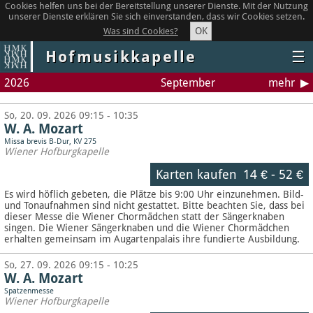
Cookies helfen uns bei der Bereitstellung unserer Dienste. Mit der Nutzung
unserer Dienste erklären Sie sich einverstanden, dass wir Cookies setzen.
OK
Was sind Cookies?
Hofmusikkapelle
☰
2026
September
mehr
So, 20. 09. 2026 09:15 - 10:35
W. A. Mozart
Missa brevis B-Dur, KV 275
Wiener Hofburgkapelle
Karten kaufen
14 €
-
52 €
Es wird höflich gebeten, die Plätze bis 9:00 Uhr einzunehmen. Bild-
und Tonaufnahmen sind nicht gestattet.
Bitte beachten Sie, dass bei
dieser Messe die Wiener Chormädchen statt der Sängerknaben
singen. Die Wiener Sängerknaben und die Wiener Chormädchen
erhalten gemeinsam im Augartenpalais ihre fundierte Ausbildung.
So, 27. 09. 2026 09:15 - 10:25
W. A. Mozart
Spatzenmesse
Wiener Hofburgkapelle