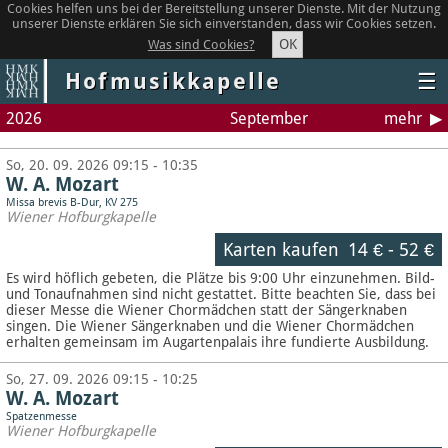
Cookies helfen uns bei der Bereitstellung unserer Dienste. Mit der Nutzung
unserer Dienste erklären Sie sich einverstanden, dass wir Cookies setzen.
OK
Was sind Cookies?
Hofmusikkapelle
☰
2026
September
mehr
So, 20. 09. 2026 09:15 - 10:35
W. A. Mozart
Missa brevis B-Dur, KV 275
Wiener Hofburgkapelle
Karten kaufen
14 €
-
52 €
Es wird höflich gebeten, die Plätze bis 9:00 Uhr einzunehmen. Bild-
und Tonaufnahmen sind nicht gestattet.
Bitte beachten Sie, dass bei
dieser Messe die Wiener Chormädchen statt der Sängerknaben
singen. Die Wiener Sängerknaben und die Wiener Chormädchen
erhalten gemeinsam im Augartenpalais ihre fundierte Ausbildung.
So, 27. 09. 2026 09:15 - 10:25
W. A. Mozart
Spatzenmesse
Wiener Hofburgkapelle