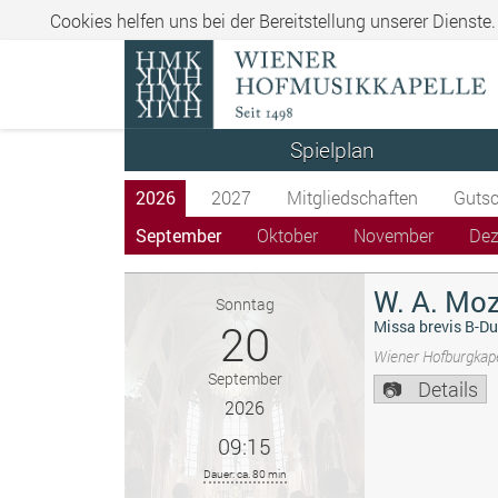
Cookies helfen uns bei der Bereitstellung unserer Dienste
Spielplan
2026
2027
Mitgliedschaften
Gutsc
September
Oktober
November
De
W. A. Moz
Sonntag
20
Missa brevis B-Du
Wiener Hofburgkape
September
Details
2026
09:15
Dauer: ca. 80 min