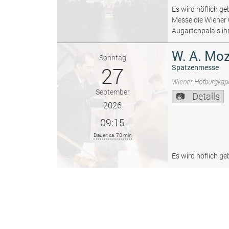
Es wird höflich ge
Messe die Wiener
Augartenpalais ih
W. A. Moz
Sonntag
27
Spatzenmesse
Wiener Hofburgkape
September
Details
2026
09:15
Dauer: ca. 70 min
Es wird höflich ge