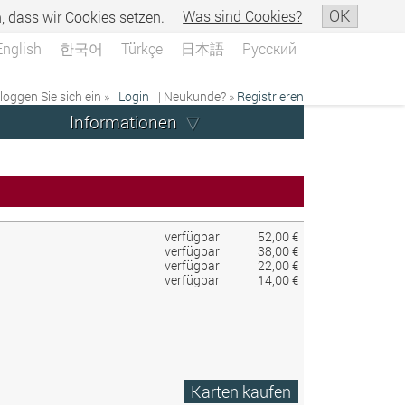
OK
n, dass wir Cookies setzen.
Was sind Cookies?
English
한국어
Türkçe
日本語
Русский
 loggen Sie sich ein »
Login
| Neukunde? »
Registrieren
Informationen
verfügbar
52,00 €
verfügbar
38,00 €
verfügbar
22,00 €
verfügbar
14,00 €
Karten kaufen