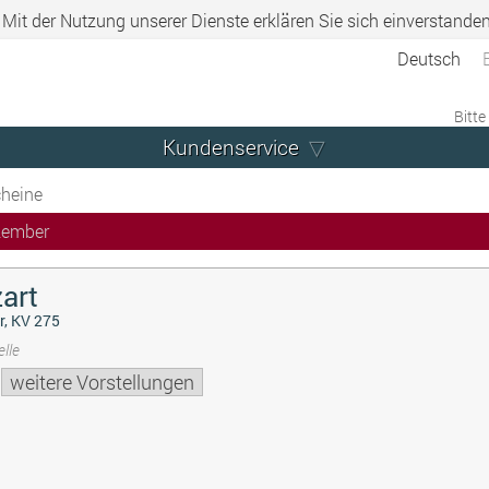
. Mit der Nutzung unserer Dienste erklären Sie sich einverstande
Deutsch
Bitte
Kundenservice
heine
zember
art
r, KV 275
lle
weitere Vorstellungen