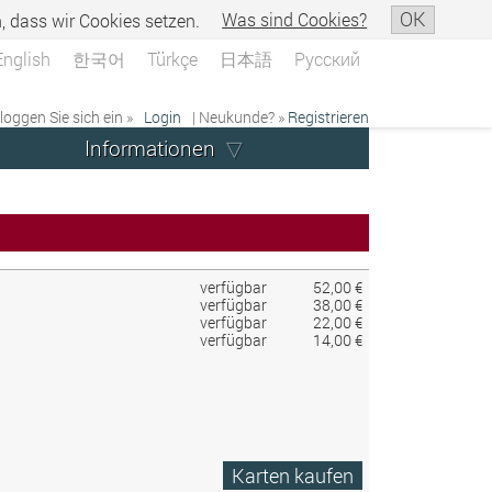
OK
n, dass wir Cookies setzen.
Was sind Cookies?
English
한국어
Türkçe
日本語
Русский
 loggen Sie sich ein »
Login
| Neukunde? »
Registrieren
Informationen
verfügbar
52,00 €
verfügbar
38,00 €
verfügbar
22,00 €
verfügbar
14,00 €
Karten kaufen