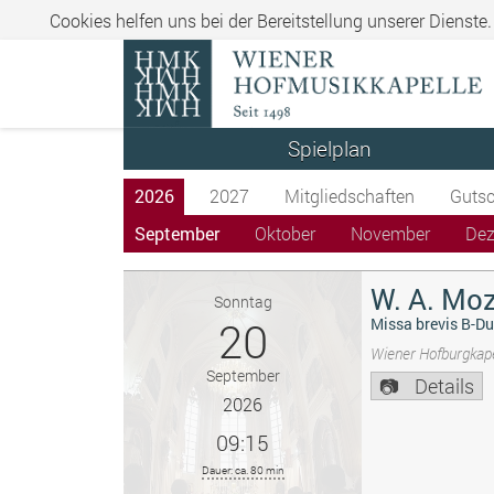
Cookies helfen uns bei der Bereitstellung unserer Dienste
Spielplan
2026
2027
Mitgliedschaften
Gutsc
September
Oktober
November
De
W. A. Moz
Sonntag
20
Missa brevis B-Du
Wiener Hofburgkape
September
Details
2026
09:15
Dauer: ca. 80 min