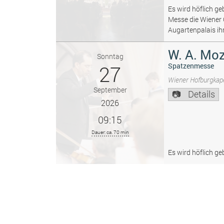
Es wird höflich ge
Messe die Wiener
Augartenpalais ih
W. A. Moz
Sonntag
27
Spatzenmesse
Wiener Hofburgkape
September
Details
2026
09:15
Dauer: ca. 70 min
Es wird höflich ge