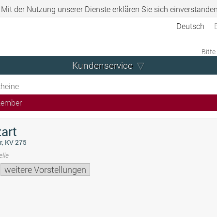
. Mit der Nutzung unserer Dienste erklären Sie sich einverstande
Deutsch
Bitte
Kundenservice
heine
zember
art
r, KV 275
lle
weitere Vorstellungen