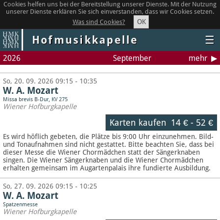
Cookies helfen uns bei der Bereitstellung unserer Dienste. Mit der Nutzung
unserer Dienste erklären Sie sich einverstanden, dass wir Cookies setzen.
OK
Was sind Cookies?
Hofmusikkapelle
☰
2026
September
mehr
So, 20. 09. 2026 09:15 - 10:35
W. A. Mozart
Missa brevis B-Dur, KV 275
Wiener Hofburgkapelle
Karten kaufen
14 €
-
52 €
Es wird höflich gebeten, die Plätze bis 9:00 Uhr einzunehmen. Bild-
und Tonaufnahmen sind nicht gestattet.
Bitte beachten Sie, dass bei
dieser Messe die Wiener Chormädchen statt der Sängerknaben
singen. Die Wiener Sängerknaben und die Wiener Chormädchen
erhalten gemeinsam im Augartenpalais ihre fundierte Ausbildung.
So, 27. 09. 2026 09:15 - 10:25
W. A. Mozart
Spatzenmesse
Wiener Hofburgkapelle