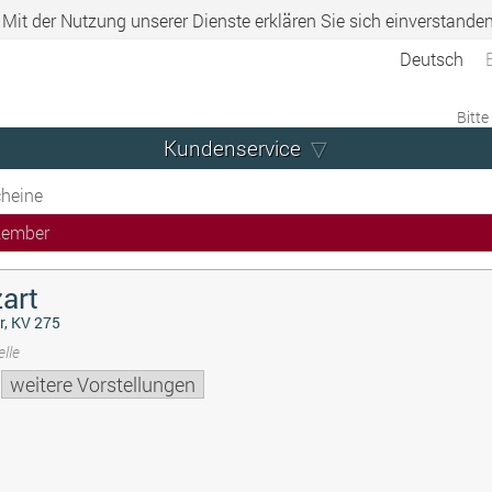
. Mit der Nutzung unserer Dienste erklären Sie sich einverstande
Deutsch
Bitte
Kundenservice
heine
zember
art
r, KV 275
lle
weitere Vorstellungen