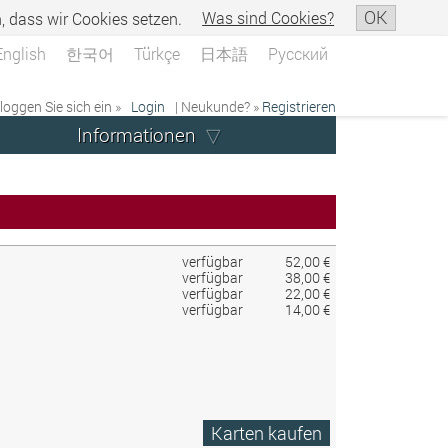
OK
n, dass wir Cookies setzen.
Was sind Cookies?
English
한국어
Türkçe
日本語
Русский
 loggen Sie sich ein »
Login
| Neukunde? »
Registrieren
Informationen
verfügbar
52,00 €
verfügbar
38,00 €
verfügbar
22,00 €
verfügbar
14,00 €
Karten kaufen