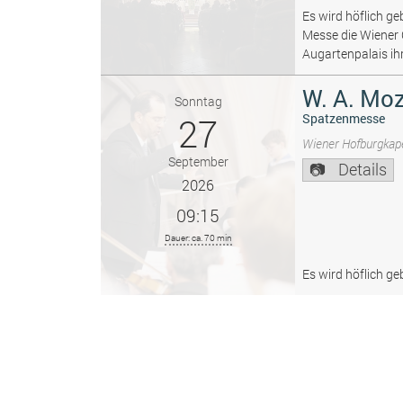
Es wird höflich ge
Messe die Wiener
Augartenpalais ih
W. A. Moz
Sonntag
27
Spatzenmesse
Wiener Hofburgkape
September
Details
2026
09:15
Dauer: ca. 70 min
Es wird höflich ge