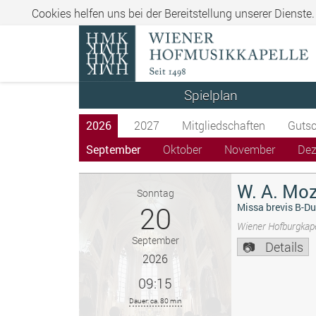
Cookies helfen uns bei der Bereitstellung unserer Dienste
Spielplan
2026
2027
Mitgliedschaften
Gutsc
September
Oktober
November
De
W. A. Moz
Sonntag
20
Missa brevis B-Du
Wiener Hofburgkape
September
Details
2026
09:15
Dauer: ca. 80 min