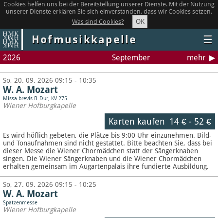
Cookies helfen uns bei der Bereitstellung unserer Dienste. Mit der Nutzung
unserer Dienste erklären Sie sich einverstanden, dass wir Cookies setzen.
OK
Was sind Cookies?
Hofmusikkapelle
☰
2026
September
mehr
So, 20. 09. 2026 09:15 - 10:35
W. A. Mozart
Missa brevis B-Dur, KV 275
Wiener Hofburgkapelle
Karten kaufen
14 €
-
52 €
Es wird höflich gebeten, die Plätze bis 9:00 Uhr einzunehmen. Bild-
und Tonaufnahmen sind nicht gestattet.
Bitte beachten Sie, dass bei
dieser Messe die Wiener Chormädchen statt der Sängerknaben
singen. Die Wiener Sängerknaben und die Wiener Chormädchen
erhalten gemeinsam im Augartenpalais ihre fundierte Ausbildung.
So, 27. 09. 2026 09:15 - 10:25
W. A. Mozart
Spatzenmesse
Wiener Hofburgkapelle