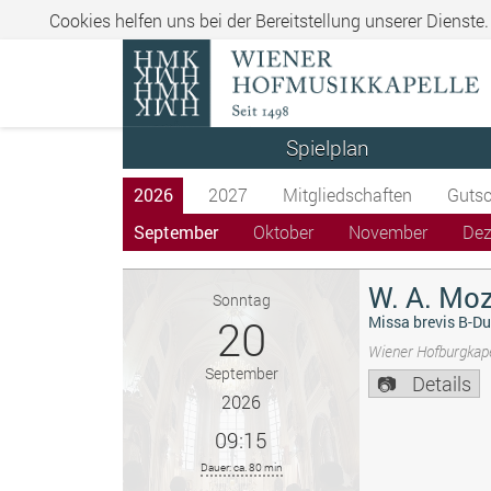
Cookies helfen uns bei der Bereitstellung unserer Dienste
Spielplan
2026
2027
Mitgliedschaften
Gutsc
September
Oktober
November
De
W. A. Moz
Sonntag
20
Missa brevis B-Du
Wiener Hofburgkape
September
Details
2026
09:15
Dauer: ca. 80 min