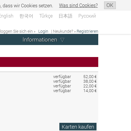
OK
n, dass wir Cookies setzen.
Was sind Cookies?
English
한국어
Türkçe
日本語
Русский
 loggen Sie sich ein »
Login
| Neukunde? »
Registrieren
Informationen
verfügbar
52,00 €
verfügbar
38,00 €
verfügbar
22,00 €
verfügbar
14,00 €
Karten kaufen