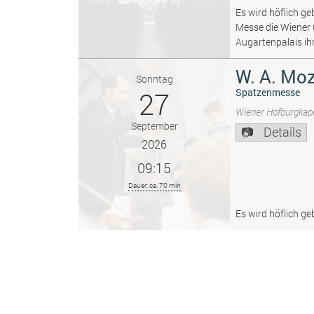
Es wird höflich ge
Messe die Wiener
Augartenpalais ih
W. A. Moz
Sonntag
27
Spatzenmesse
Wiener Hofburgkape
September
Details
2026
09:15
Dauer: ca. 70 min
Es wird höflich ge