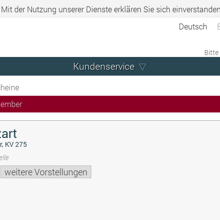
. Mit der Nutzung unserer Dienste erklären Sie sich einverstande
Deutsch
Bitte
Kundenservice
heine
zember
art
r, KV 275
lle
weitere Vorstellungen