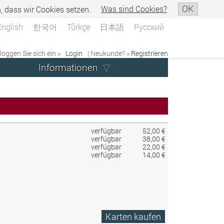
OK
n, dass wir Cookies setzen.
Was sind Cookies?
English
한국어
Türkçe
日本語
Русский
 loggen Sie sich ein »
Login
| Neukunde? »
Registrieren
Informationen
verfügbar
52,00 €
verfügbar
38,00 €
verfügbar
22,00 €
verfügbar
14,00 €
Karten kaufen