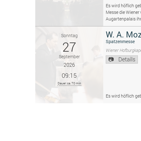
Es wird höflich ge
Messe die Wiener
Augartenpalais ih
W. A. Moz
Sonntag
27
Spatzenmesse
Wiener Hofburgkape
September
Details
2026
09:15
Dauer: ca. 70 min
Es wird höflich ge