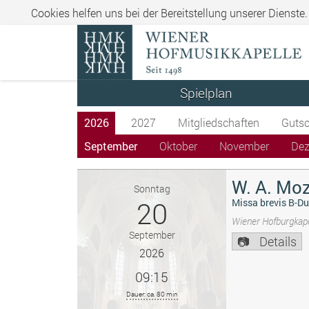
Cookies helfen uns bei der Bereitstellung unserer Dienste
Spielplan
2026
2027
Mitgliedschaften
Gutsc
September
Oktober
November
De
W. A. Moz
Sonntag
20
Missa brevis B-Du
Wiener Hofburgkape
September
Details
2026
09:15
Dauer: ca. 80 min