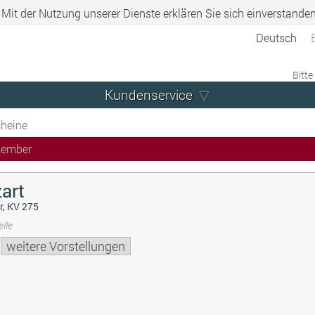
. Mit der Nutzung unserer Dienste erklären Sie sich einverstande
Deutsch
Bitte
Kundenservice
heine
zember
art
r, KV 275
lle
weitere Vorstellungen