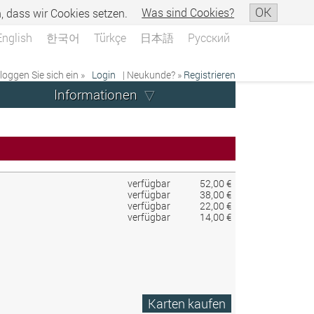
OK
n, dass wir Cookies setzen.
Was sind Cookies?
English
한국어
Türkçe
日本語
Русский
 loggen Sie sich ein »
Login
| Neukunde? »
Registrieren
Informationen
verfügbar
52,00 €
verfügbar
38,00 €
verfügbar
22,00 €
verfügbar
14,00 €
Karten kaufen