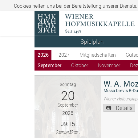
Cookies helfen uns bei der Bereitstellung unserer Dienste
Spielplan
2026
2027
Mitgliedschaften
Gutsc
September
Oktober
November
De
W. A. Moz
Sonntag
20
Missa brevis B-Du
Wiener Hofburgkape
September
Details
2026
09:15
Dauer: ca. 80 min