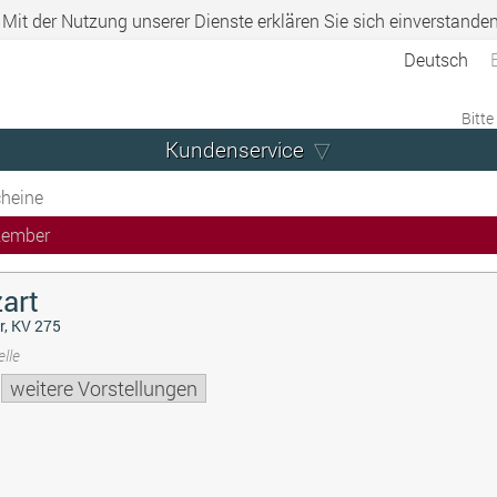
. Mit der Nutzung unserer Dienste erklären Sie sich einverstande
Deutsch
Bitte
Kundenservice
heine
zember
art
r, KV 275
lle
weitere Vorstellungen