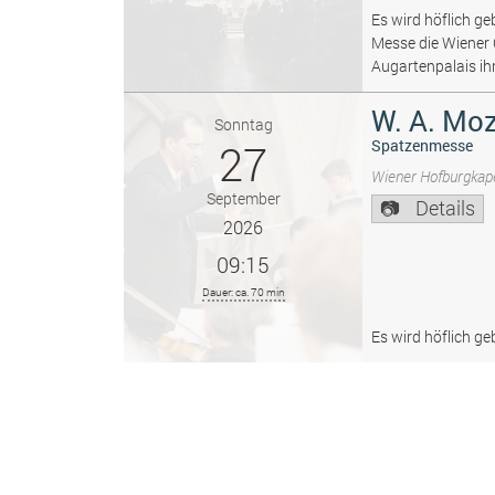
Es wird höflich ge
Messe die Wiener
Augartenpalais ih
W. A. Moz
Sonntag
27
Spatzenmesse
Wiener Hofburgkape
September
Details
2026
09:15
Dauer: ca. 70 min
Es wird höflich ge