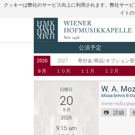
クッキーは弊社のサービス向上に利用されます。弊社サービ
イトの
公演予定
2026
2027
寄付金/商品/オプション登
９月
１０月
１１月
１２月
W. A. Moz
日曜日
20
Missa brevis B-Du
Wiener Hofburgkape
９月
詳細
2026
9:15 am