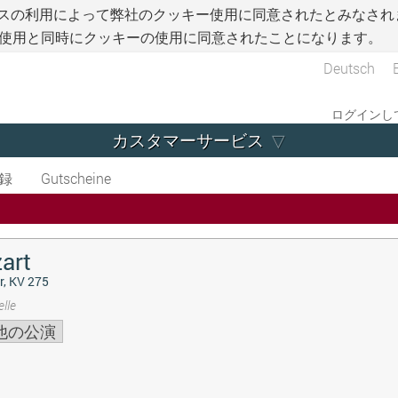
スの利用によって弊社のクッキー使用に同意されたとみなされ
使用と同時にクッキーの使用に同意されたことになります。
Deutsch
ログインして
カスタマーサービス
録
Gutscheine
art
r, KV 275
lle
他の公演