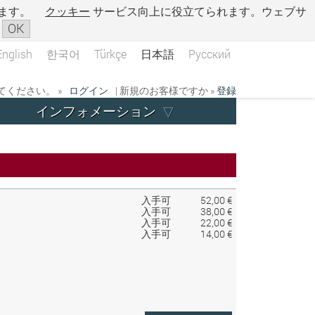
ます。
クッキー
サービス向上に役立てられます。ウェブサ
OK
English
한국어
Türkçe
日本語
Русский
ください。 »
ログイン
| 新規のお客様ですか »
登録
インフォメーション
入手可
52,00 €
入手可
38,00 €
入手可
22,00 €
入手可
14,00 €