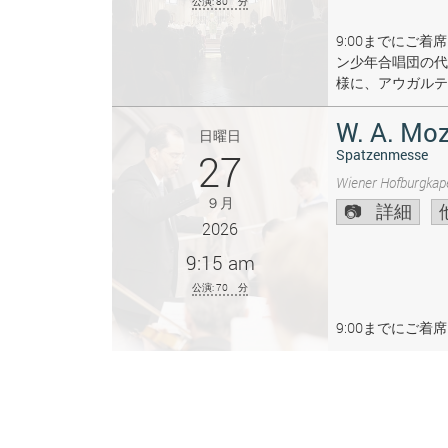
公演: 80 分
9:00までにご
ン少年合唱団の代
様に、アウガルテ
W. A. Moz
日曜日
27
Spatzenmesse
Wiener Hofburgkape
９月
詳細
2026
9:15 am
公演: 70 分
9:00までにご