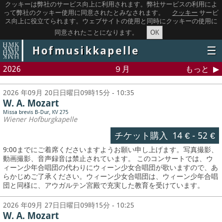
クッキーは弊社のサービス向上に利用されます。弊社サービスの利用によ
って弊社のクッキー使用に同意されたとみなされます。
クッキー
サービ
ス向上に役立てられます。ウェブサイトの使用と同時にクッキーの使用に
OK
同意されたことになります。
Hofmusikkapelle
☰
2026
９月
もっと
2026 年09月 20日日曜日09時15分 - 10:35
W. A. Mozart
Missa brevis B-Dur, KV 275
Wiener Hofburgkapelle
チケット購入
14 €
-
52 €
9:00までにご着席くださいますようお願い申し上げます。写真撮影、
動画撮影、音声録音は禁止されています。
このコンサートでは、ウ
ィーン少年合唱団の代わりにウィーン少女合唱団が歌いますので、あ
らかじめご了承ください。ウィーン少女合唱団は、ウィーン少年合唱
団と同様に、アウガルテン宮殿で充実した教育を受けています。
2026 年09月 27日日曜日09時15分 - 10:25
W. A. Mozart