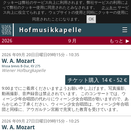
クッキーは弊社のサービス向上に利用されます。弊社サービスの利用によ
って弊社のクッキー使用に同意されたとみなされます。
クッキー
サービ
ス向上に役立てられます。ウェブサイトの使用と同時にクッキーの使用に
OK
同意されたことになります。
Hofmusikkapelle
☰
2026
９月
もっと
2026 年09月 20日日曜日09時15分 - 10:35
W. A. Mozart
Missa brevis B-Dur, KV 275
Wiener Hofburgkapelle
チケット購入
14 €
-
52 €
9:00までにご着席くださいますようお願い申し上げます。写真撮影、
動画撮影、音声録音は禁止されています。
このコンサートでは、ウ
ィーン少年合唱団の代わりにウィーン少女合唱団が歌いますので、あ
らかじめご了承ください。ウィーン少女合唱団は、ウィーン少年合唱
団と同様に、アウガルテン宮殿で充実した教育を受けています。
2026 年09月 27日日曜日09時15分 - 10:25
W. A. Mozart