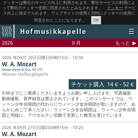
クッキーは弊社のサービス向上に利用されます。弊社サービスの利用によ
って弊社のクッキー使用に同意されたとみなされます。
クッキー
サービ
ス向上に役立てられます。ウェブサイトの使用と同時にクッキーの使用に
OK
同意されたことになります。
Hofmusikkapelle
☰
2026
９月
もっと
2026 年09月 20日日曜日09時15分 - 10:35
W. A. Mozart
Missa brevis B-Dur, KV 275
Wiener Hofburgkapelle
チケット購入
14 €
-
52 €
9:00までにご着席くださいますようお願い申し上げます。写真撮影、
動画撮影、音声録音は禁止されています。
このコンサートでは、ウ
ィーン少年合唱団の代わりにウィーン少女合唱団が歌いますので、あ
らかじめご了承ください。ウィーン少女合唱団は、ウィーン少年合唱
団と同様に、アウガルテン宮殿で充実した教育を受けています。
2026 年09月 27日日曜日09時15分 - 10:25
W. A. Mozart