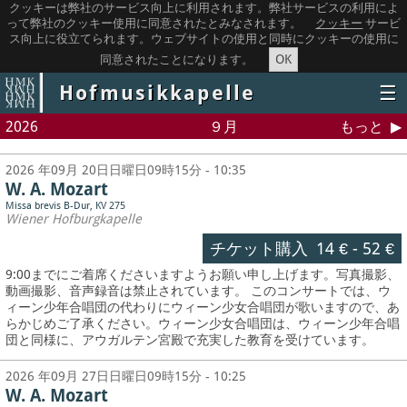
クッキーは弊社のサービス向上に利用されます。弊社サービスの利用によ
って弊社のクッキー使用に同意されたとみなされます。
クッキー
サービ
ス向上に役立てられます。ウェブサイトの使用と同時にクッキーの使用に
OK
同意されたことになります。
Hofmusikkapelle
☰
2026
９月
もっと
2026 年09月 20日日曜日09時15分 - 10:35
W. A. Mozart
Missa brevis B-Dur, KV 275
Wiener Hofburgkapelle
チケット購入
14 €
-
52 €
9:00までにご着席くださいますようお願い申し上げます。写真撮影、
動画撮影、音声録音は禁止されています。
このコンサートでは、ウ
ィーン少年合唱団の代わりにウィーン少女合唱団が歌いますので、あ
らかじめご了承ください。ウィーン少女合唱団は、ウィーン少年合唱
団と同様に、アウガルテン宮殿で充実した教育を受けています。
2026 年09月 27日日曜日09時15分 - 10:25
W. A. Mozart