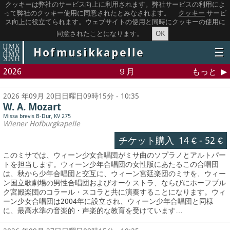
クッキーは弊社のサービス向上に利用されます。弊社サービスの利用によ
って弊社のクッキー使用に同意されたとみなされます。
クッキー
サービ
ス向上に役立てられます。ウェブサイトの使用と同時にクッキーの使用に
OK
同意されたことになります。
Hofmusikkapelle
☰
2026
９月
もっと
2026 年09月 20日日曜日09時15分 - 10:35
W. A. Mozart
Missa brevis B-Dur, KV 275
Wiener Hofburgkapelle
チケット購入
14 €
-
52 €
このミサでは、ウィーン少女合唱団がミサ曲のソプラノとアルトパー
トを担当します。ウィーン少年合唱団の女性版にあたるこの合唱団
は、秋から少年合唱団と交互に、ウィーン宮廷楽団のミサを、ウィー
ン国立歌劇場の男性合唱団およびオーケストラ、ならびにホーフブル
ク宮殿楽団のコラール・スコラと共に演奏することになります。ウィ
ーン少女合唱団は2004年に設立され、ウィーン少年合唱団と同様
に、最高水準の音楽的・声楽的な教育を受けています…