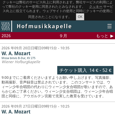
クッキーは弊社のサービス向上に利用されます。弊社サービスの利用によ
って弊社のクッキー使用に同意されたとみなされます。
クッキー
サービ
ス向上に役立てられます。ウェブサイトの使用と同時にクッキーの使用に
OK
同意されたことになります。
Hofmusikkapelle
☰
2026
９月
もっと
2026 年09月 20日日曜日09時15分 - 10:35
W. A. Mozart
Missa brevis B-Dur, KV 275
Wiener Hofburgkapelle
チケット購入
14 €
-
52 €
9:00までにご着席くださいますようお願い申し上げます。写真撮影、
動画撮影、音声録音は禁止されています。
このコンサートでは、ウ
ィーン少年合唱団の代わりにウィーン少女合唱団が歌いますので、あ
らかじめご了承ください。ウィーン少女合唱団は、ウィーン少年合唱
団と同様に、アウガルテン宮殿で充実した教育を受けています。
2026 年09月 27日日曜日09時15分 - 10:25
W. A. Mozart