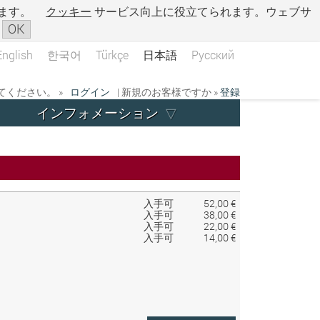
ます。
クッキー
サービス向上に役立てられます。ウェブサ
OK
English
한국어
Türkçe
日本語
Русский
ください。 »
ログイン
| 新規のお客様ですか »
登録
インフォメーション
入手可
52,00 €
入手可
38,00 €
入手可
22,00 €
入手可
14,00 €