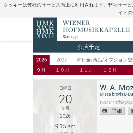
クッキーは弊社のサービス向上に利用されます。弊社サービ
イトの
公演予定
2026
2027
寄付金/商品/オプション登
９月
１０月
１１月
１２月
W. A. Moz
日曜日
20
Missa brevis B-Du
Wiener Hofburgkape
９月
詳細
2026
9:15 am