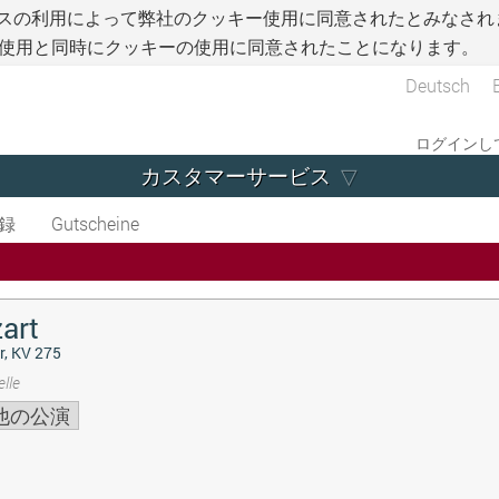
スの利用によって弊社のクッキー使用に同意されたとみなされ
使用と同時にクッキーの使用に同意されたことになります。
Deutsch
ログインして
カスタマーサービス
録
Gutscheine
art
r, KV 275
lle
他の公演