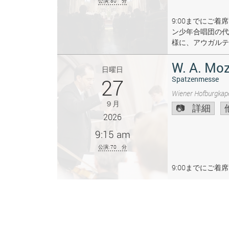
公演: 80 分
9:00までにご
ン少年合唱団の代
様に、アウガルテ
W. A. Moz
日曜日
27
Spatzenmesse
Wiener Hofburgkape
９月
詳細
2026
9:15 am
公演: 70 分
9:00までにご