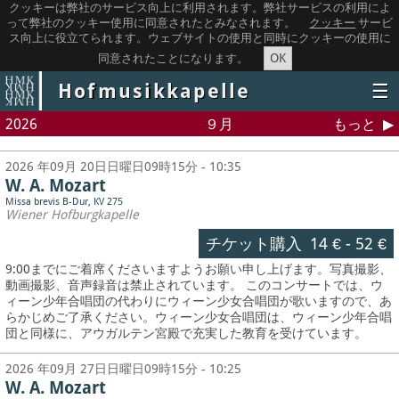
クッキーは弊社のサービス向上に利用されます。弊社サービスの利用によ
って弊社のクッキー使用に同意されたとみなされます。
クッキー
サービ
ス向上に役立てられます。ウェブサイトの使用と同時にクッキーの使用に
OK
同意されたことになります。
Hofmusikkapelle
☰
2026
９月
もっと
2026 年09月 20日日曜日09時15分 - 10:35
W. A. Mozart
Missa brevis B-Dur, KV 275
Wiener Hofburgkapelle
チケット購入
14 €
-
52 €
9:00までにご着席くださいますようお願い申し上げます。写真撮影、
動画撮影、音声録音は禁止されています。
このコンサートでは、ウ
ィーン少年合唱団の代わりにウィーン少女合唱団が歌いますので、あ
らかじめご了承ください。ウィーン少女合唱団は、ウィーン少年合唱
団と同様に、アウガルテン宮殿で充実した教育を受けています。
2026 年09月 27日日曜日09時15分 - 10:25
W. A. Mozart