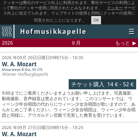
クッキーは弊社のサービス向上に利用されます。弊社サービスの利用によ
って弊社のクッキー使用に同意されたとみなされます。
クッキー
サービ
ス向上に役立てられます。ウェブサイトの使用と同時にクッキーの使用に
OK
同意されたことになります。
Hofmusikkapelle
☰
2026
９月
もっと
2026 年09月 20日日曜日09時15分 - 10:35
W. A. Mozart
Missa brevis B-Dur, KV 275
Wiener Hofburgkapelle
チケット購入
14 €
-
52 €
9:00までにご着席くださいますようお願い申し上げます。写真撮影、
動画撮影、音声録音は禁止されています。
このコンサートでは、ウ
ィーン少年合唱団の代わりにウィーン少女合唱団が歌いますので、あ
らかじめご了承ください。ウィーン少女合唱団は、ウィーン少年合唱
団と同様に、アウガルテン宮殿で充実した教育を受けています。
2026 年09月 27日日曜日09時15分 - 10:25
W. A. Mozart