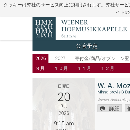
クッキーは弊社のサービス向上に利用されます。弊社サービ
イトの
公演予定
2026
2027
寄付金/商品/オプション登
９月
１０月
１１月
１２月
W. A. Moz
日曜日
20
Missa brevis B-Du
Wiener Hofburgkape
９月
詳細
2026
9:15 am