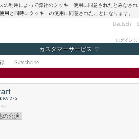
スの利用によって弊社のクッキー使用に同意されたとみなされ
使用と同時にクッキーの使用に同意されたことになります。
Deutsch
ログインして
カスタマーサービス
録
Gutscheine
art
r, KV 275
lle
他の公演