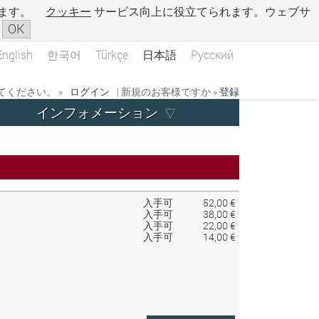
ます。
クッキー
サービス向上に役立てられます。ウェブサ
OK
English
한국어
Türkçe
日本語
Русский
ください。 »
ログイン
| 新規のお客様ですか »
登録
インフォメーション
入手可
52,00 €
入手可
38,00 €
入手可
22,00 €
入手可
14,00 €