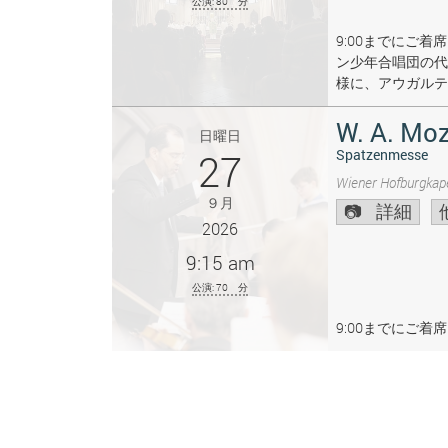
公演: 80 分
9:00までにご
ン少年合唱団の代
様に、アウガルテ
W. A. Moz
日曜日
27
Spatzenmesse
Wiener Hofburgkape
９月
詳細
2026
9:15 am
公演: 70 分
9:00までにご