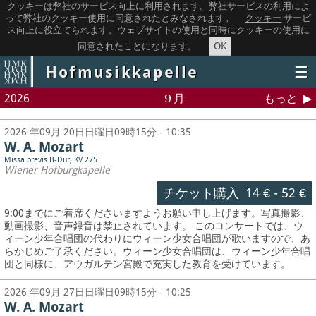
クッキーは弊社のサービス向上に利用されます。弊社サービスの利用によ
って弊社のクッキー使用に同意されたとみなされます。
クッキー
サービ
ス向上に役立てられます。ウェブサイトの使用と同時にクッキーの使用に
OK
同意されたことになります。
Hofmusikkapelle
☰
2026
９月
もっと
2026 年09月 20日日曜日09時15分 - 10:35
W. A. Mozart
Missa brevis B-Dur, KV 275
Wiener Hofburgkapelle
チケット購入
14 €
-
52 €
9:00までにご着席くださいますようお願い申し上げます。写真撮影、
動画撮影、音声録音は禁止されています。
このコンサートでは、ウ
ィーン少年合唱団の代わりにウィーン少女合唱団が歌いますので、あ
らかじめご了承ください。ウィーン少女合唱団は、ウィーン少年合唱
団と同様に、アウガルテン宮殿で充実した教育を受けています。
2026 年09月 27日日曜日09時15分 - 10:25
W. A. Mozart