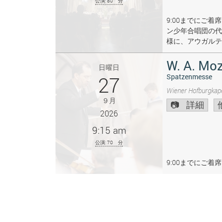
公演: 80 分
9:00までにご
ン少年合唱団の代
様に、アウガルテ
W. A. Moz
日曜日
27
Spatzenmesse
Wiener Hofburgkape
９月
詳細
2026
9:15 am
公演: 70 分
9:00までにご