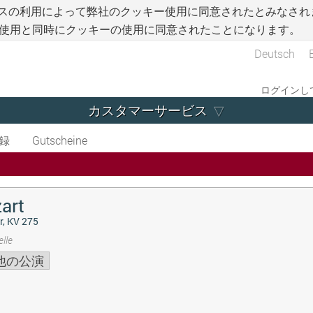
スの利用によって弊社のクッキー使用に同意されたとみなされ
使用と同時にクッキーの使用に同意されたことになります。
Deutsch
ログインして
カスタマーサービス
録
Gutscheine
art
r, KV 275
lle
他の公演