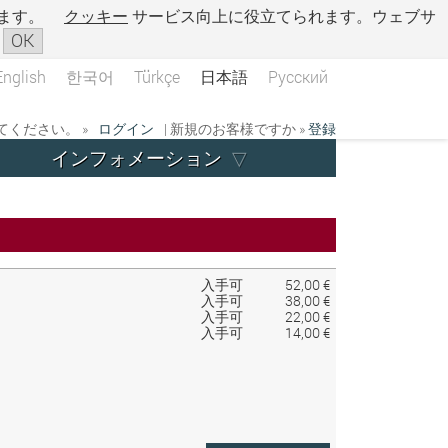
ます。
クッキー
サービス向上に役立てられます。ウェブサ
OK
English
한국어
Türkçe
日本語
Русский
ください。 »
ログイン
| 新規のお客様ですか »
登録
インフォメーション
入手可
52,00 €
入手可
38,00 €
入手可
22,00 €
入手可
14,00 €