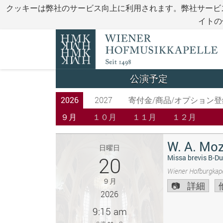
クッキーは弊社のサービス向上に利用されます。弊社サービ
イトの
公演予定
2026
2027
寄付金/商品/オプション登
９月
１０月
１１月
１２月
W. A. Moz
日曜日
20
Missa brevis B-Du
Wiener Hofburgkape
９月
詳細
2026
9:15 am