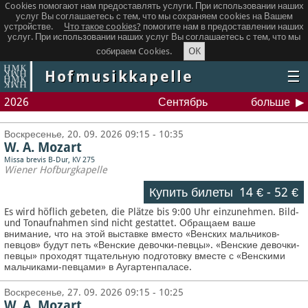
Cookies помогают нам предоставлять услуги. При использовании наших
услуг Вы соглашаетесь с тем, что мы сохраняем сookies на Вашем
устройстве.
Что такое сookies?
помогите нам в предоставлении наших
услуг. При использовании наших услуг Вы соглашаетесь с тем, что мы
OK
собираем Cookies.
Hofmusikkapelle
☰
2026
Сентябрь
больше
Воскресенье, 20. 09. 2026 09:15 - 10:35
W. A. Mozart
Missa brevis B-Dur, KV 275
Wiener Hofburgkapelle
Купить билеты
14 €
-
52 €
Es wird höflich gebeten, die Plätze bis 9:00 Uhr einzunehmen. Bild-
und Tonaufnahmen sind nicht gestattet.
Обращаем ваше
внимание, что на этой выставке вместо «Венских мальчиков-
певцов» будут петь «Венские девочки-певцы». «Венские девочки-
певцы» проходят тщательную подготовку вместе с «Венскими
мальчиками-певцами» в Аугартенпаласе.
Воскресенье, 27. 09. 2026 09:15 - 10:25
W. A. Mozart