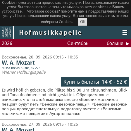
Cookies помогают нам предоставлять услуги. При использовании наших
услуг Вы соглашаетесь с тем, что мы сохраняем сookies на Вашем
устройстве.
Что такое сookies?
помогите нам в предоставлении наших
услуг. При использовании наших услуг Вы соглашаетесь с тем, что мы
OK
собираем Cookies.
Hofmusikkapelle
☰
2026
Сентябрь
больше
Воскресенье, 20. 09. 2026 09:15 - 10:35
W. A. Mozart
Missa brevis B-Dur, KV 275
Wiener Hofburgkapelle
Купить билеты
14 €
-
52 €
Es wird höflich gebeten, die Plätze bis 9:00 Uhr einzunehmen. Bild-
und Tonaufnahmen sind nicht gestattet.
Обращаем ваше
внимание, что на этой выставке вместо «Венских мальчиков-
певцов» будут петь «Венские девочки-певцы». «Венские девочки-
певцы» проходят тщательную подготовку вместе с «Венскими
мальчиками-певцами» в Аугартенпаласе.
Воскресенье, 27. 09. 2026 09:15 - 10:25
W. A. Mozart