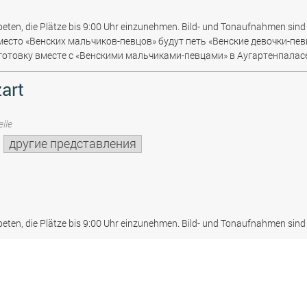
beten, die Plätze bis 9:00 Uhr einzunehmen. Bild- und Tonaufnahmen sind 
место «Венских мальчиков-певцов» будут петь «Венские девочки-пев
отовку вместе с «Венскими мальчиками-певцами» в Аугартенпаласе
art
lle
другие представления
beten, die Plätze bis 9:00 Uhr einzunehmen. Bild- und Tonaufnahmen sind 