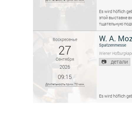
Es wird höflich ge
этой выставке в
тщательную подг
W. A. Moz
Воскресенье
27
Spatzenmesse
Wiener Hofburgkape
Сентября
детали
2026
09:15
Длительность прим. 70 мин.
Es wird höflich ge