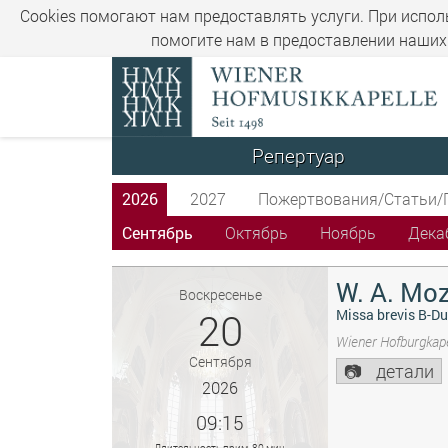
Cookies помогают нам предоставлять услуги. При испол
помогите нам в предоставлении наших 
Репертуар
2026
2027
Пожертвования/Статьи/
Сентябрь
Октябрь
Ноябрь
Дека
W. A. Moz
Воскресенье
20
Missa brevis B-Du
Wiener Hofburgkape
Сентября
детали
2026
09:15
Длительность прим. 80 мин.